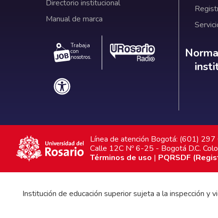
Directorio institucional
Regist
Manual de marca
Servici
Trabaja
Norm
Normat
con
nosotros.
inst
Línea de atención Bogotá: (601) 29
Calle 12C Nº 6-25 - Bogotá D.C. Col
Términos de uso
|
PQRSDF (Registr
Institución de educación superior sujeta a la inspección y