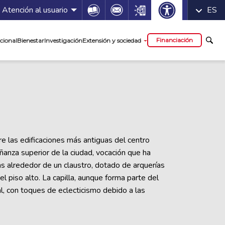
 servicios
Icon
Icon
Icon
Atención al usuario
ES
cipal
Financiación
cional
Bienestar
Investigación
Extensión y sociedad
tre las edificaciones más antiguas del centro
anza superior de la ciudad, vocación que ha
as alrededor de un claustro, dotado de arquerías
el piso alto. La capilla, aunque forma parte del
l, con toques de eclecticismo debido a las