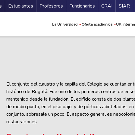
ndario
Guía de
s
Estudiantes
Profesores
Funcionarios
CRAI
SIAR
Navegación prin
La Universidad
Oferta académica
UR interna
El conjunto del claustro y la capilla del Colegio se cuentan en
histórico de Bogotá. Fue uno de los primeros centros de enseñ
mantenido desde la fundación. El edificio consta de dos plant
de medio punto, en el piso bajo, y de pórticos adintelados, en 
conjunto, sobresale un poco. El aspecto general es neocolonia
restauraciones.