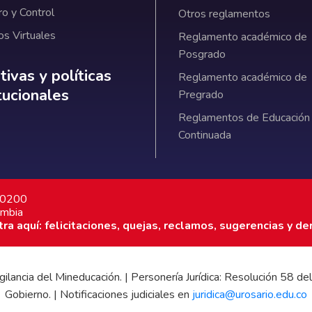
ro y Control
Otros reglamentos
os Virtuales
Reglamento académico de
Posgrado
ativas y políticas institucionales
ivas y políticas
Reglamento académico de
itucionales
Pregrado
Reglamentos de Educación
Continuada
7 0200
ombia
a aquí: felicitaciones, quejas, reclamos, sugerencias y de
 vigilancia del Mineducación. | Personería Jurídica: Resolución 58
Gobierno. | Notificaciones judiciales en
juridica@urosario.edu.co