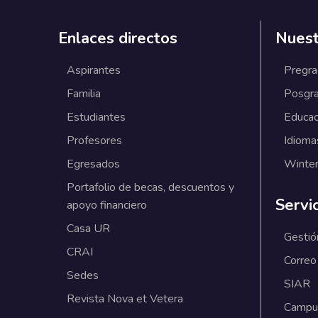
Enlaces directos
Nuest
Aspirantes
Pregr
Familia
Posgr
Estudiantes
Educac
Profesores
Idioma
Egresados
Winter
Portafolio de becas, descuentos y
Servi
apoyo financiero
Casa UR
Gestió
CRAI
Correo
Sedes
SIAR
Revista Nova et Vetera
Campus