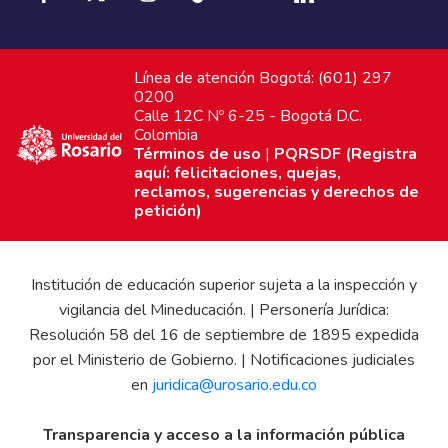
Línea de atención Bogotá: (601) 297
0200
Calle 12C Nº 6-25 - Bogotá D.C.
Colombia
Términos de uso
|
PQRSDF (Registra
aquí: felicitaciones, quejas,
reclamos, sugerencias y derechos de
petición)
Institución de educación superior sujeta a la inspección y
vigilancia del Mineducación. | Personería Jurídica:
Resolución 58 del 16 de septiembre de 1895 expedida
por el Ministerio de Gobierno. | Notificaciones judiciales
en
juridica@urosario.edu.co
Transparencia y acceso a la información pública