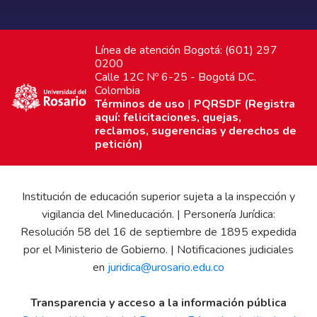
Línea de atención Bogotá: (601) 297
0200
Calle 12C Nº 6-25 - Bogotá D.C.
Colombia
Términos de uso
|
PQRSDF (Registra
aquí: felicitaciones, quejas,
reclamos, sugerencias y derechos de
petición)
Institución de educación superior sujeta a la inspección y
vigilancia del Mineducación. | Personería Jurídica:
Resolución 58 del 16 de septiembre de 1895 expedida
por el Ministerio de Gobierno. | Notificaciones judiciales
en
juridica@urosario.edu.co
Transparencia y acceso a la información pública