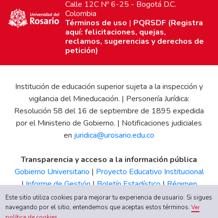
Calle 12C Nº 6-25 - Bogotá D.C.
Colombia
Términos de uso
|
PQRSDF (Registra
aquí: felicitaciones, quejas,
reclamos, sugerencias y derechos de
petición)
Institución de educación superior sujeta a la inspección y
vigilancia del Mineducación. | Personería Jurídica:
Resolución 58 del 16 de septiembre de 1895 expedida
por el Ministerio de Gobierno. | Notificaciones judiciales
en
juridica@urosario.edu.co
Transparencia y acceso a la información pública
Gobierno Universitario
|
Proyecto Educativo Institucional
|
Informe de Gestión
|
Boletín Estadístico
|
Régimen
Tributario
|
Estados Financieros
|
Código de Ética
|
Canal
Este sitio utiliza cookies para mejorar tu experiencia de usuario. Si sigues
de Integridad UR
navegando por el sitio, entendemos que aceptas estos términos.
Ver
política de cookies