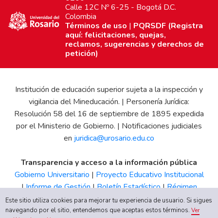
Calle 12C Nº 6-25 - Bogotá D.C.
Colombia
Términos de uso
|
PQRSDF (Registra
aquí: felicitaciones, quejas,
reclamos, sugerencias y derechos de
petición)
Institución de educación superior sujeta a la inspección y
vigilancia del Mineducación. | Personería Jurídica:
Resolución 58 del 16 de septiembre de 1895 expedida
por el Ministerio de Gobierno. | Notificaciones judiciales
en
juridica@urosario.edu.co
Transparencia y acceso a la información pública
Gobierno Universitario
|
Proyecto Educativo Institucional
|
Informe de Gestión
|
Boletín Estadístico
|
Régimen
Tributario
|
Estados Financieros
|
Código de Ética
|
Canal
Este sitio utiliza cookies para mejorar tu experiencia de usuario. Si sigues
navegando por el sitio, entendemos que aceptas estos términos.
de Integridad UR
Ver