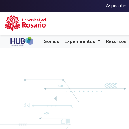
Menu 
Aspirantes
Pasar al contenido principal
Somos
Experimentos
Recursos