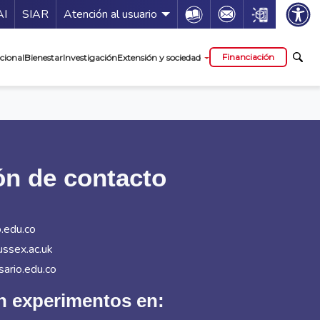
ía de servicios
Icon
Icon
Icon
AI
SIAR
Atención al usuario
cipal
Financiación
cional
Bienestar
Investigación
Extensión y sociedad
ón de contacto
.edu.co
ussex.ac.uk
sario.edu.co
 experimentos en: