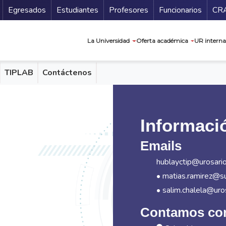
Secundario
Gu
Egresados
Estudiantes
Profesores
Funcionarios
CR
Navegación prin
La Universidad
Oferta académica
UR interna
TIPLAB
Contáctenos
Informaci
Emails
hublayctip@urosario
• matias.ramirez@s
• salim.chalela@uro
Contamos con