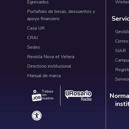
Egresados
Winter
Portafolio de becas, descuentos y
Servi
apoyo financiero
Casa UR
Gestió
CRAI
Correo
Sedes
SIAR
Revista Nova et Vetera
Campus
Directorio institucional
Regist
Manual de marca
Servici
Trabaja
Norm
Normat
con
nosotros.
inst