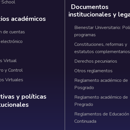
 School
Documentos
institucionales y leg
cios académicos
Bienestar Universitario: Polí
n de cuentas
programas
 electrónico
Constituciones, reformas y
estatutos complementarios
 Virtual
Derechos pecuniarios
ro y Control
Otros reglamentos
os Virtuales
Reglamento académico de
Posgrado
ativas y políticas institucionales
ivas y políticas
Reglamento académico de
itucionales
Pregrado
Reglamentos de Educación
Continuada