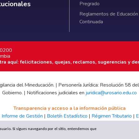
itucionales
Pregrado
Reglamentos de Educación
Continuada
7 0200
ombia
a aquí: felicitaciones, quejas, reclamos, sugerencias y de
 vigilancia del Mineducación. | Personería Jurídica: Resolución 58
Gobierno. | Notificaciones judiciales en
juridica@urosario.edu.co
Transparencia y acceso a la información pública
|
Informe de Gestión
|
Boletín Estadístico
|
Régimen Tributario
|
E
UR
 usuario. Si sigues navegando por el sitio, entendemos que