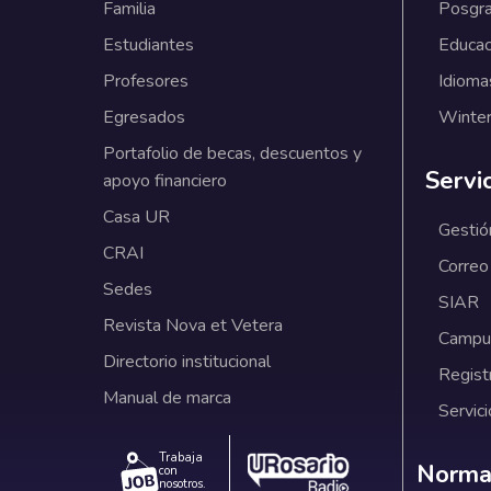
Familia
Posgr
Estudiantes
Educac
Profesores
Idioma
Egresados
Winter
Portafolio de becas, descuentos y
Servi
apoyo financiero
Casa UR
Gestió
CRAI
Correo
Sedes
SIAR
Revista Nova et Vetera
Campus
Directorio institucional
Regist
Manual de marca
Servici
Trabaja
Norm
Normat
con
nosotros.