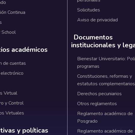
personales
ado
Solicitudes
ión Continua
Aviso de privacidad
s
 School
Documentos
institucionales y leg
cios académicos
Bienestar Universitario: Polí
n de cuentas
programas
 electrónico
Constituciones, reformas y
estatutos complementarios
 Virtual
Derechos pecuniarios
ro y Control
Otros reglamentos
os Virtuales
Reglamento académico de
Posgrado
ativas y políticas institucionales
ivas y políticas
Reglamento académico de