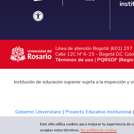
inst
Línea de atención Bogotá: (601) 29
Calle 12C Nº 6-25 - Bogotá D.C. Col
Términos de uso
|
PQRSDF (Registr
Institución de educación superior sujeta a la inspección y
Gobierno Universitario
|
Proyecto Educativo Institucional
Este sitio utiliza cookies para mejorar tu experiencia de
aceptas estos términos.
Ver política de cookies