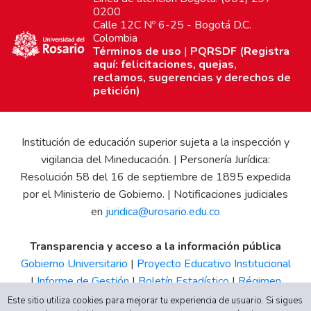
0200
Calle 12C Nº 6-25 - Bogotá D.C.
Colombia
Términos de uso
|
PQRSDF (Registra
aquí: felicitaciones, quejas,
reclamos, sugerencias y derechos de
petición)
Institución de educación superior sujeta a la inspección y
vigilancia del Mineducación. | Personería Jurídica:
Resolución 58 del 16 de septiembre de 1895 expedida
por el Ministerio de Gobierno. | Notificaciones judiciales
en
juridica@urosario.edu.co
Transparencia y acceso a la información pública
Gobierno Universitario
|
Proyecto Educativo Institucional
|
Informe de Gestión
|
Boletín Estadístico
|
Régimen
Tributario
|
Estados Financieros
|
Código de Ética
|
Canal
Este sitio utiliza cookies para mejorar tu experiencia de usuario. Si sigues