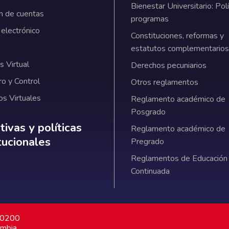
Bienestar Universitario: Polí
n de cuentas
programas
 electrónico
Constituciones, reformas y
estatutos complementarios
 Virtual
Derechos pecuniarios
ro y Control
Otros reglamentos
os Virtuales
Reglamento académico de
Posgrado
ativas y políticas institucionales
ivas y políticas
Reglamento académico de
itucionales
Pregrado
Reglamentos de Educación
Continuada
7 0200
ombia