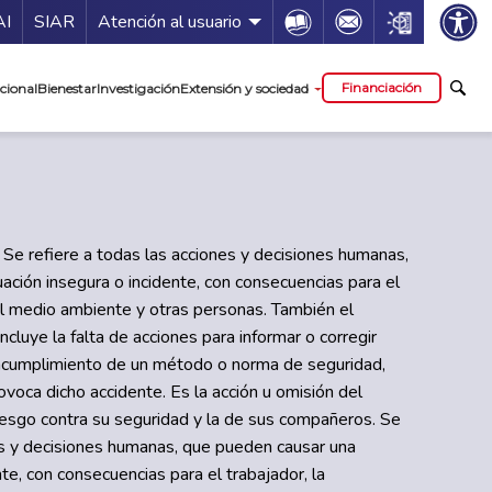
ía de servicios
Icon
Icon
Icon
AI
SIAR
Atención al usuario
cipal
Financiación
cional
Bienestar
Investigación
Extensión y sociedad
Se refiere a todas las acciones y decisiones humanas,
ación insegura o incidente, con consecuencias para el
 el medio ambiente y otras personas. También el
cluye la falta de acciones para informar o corregir
 incumplimiento de un método o norma de seguridad,
provoca dicho accidente. Es la acción u omisión del
riesgo contra su seguridad y la de sus compañeros. Se
es y decisiones humanas, que pueden causar una
nte, con consecuencias para el trabajador, la