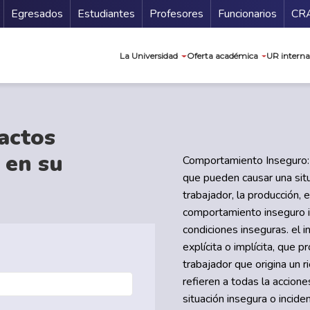
Secundario
Gu
Egresados
Estudiantes
Profesores
Funcionarios
CR
Navegación prin
La Universidad
Oferta académica
UR interna
 actos
 en su
Comportamiento Inseguro: 
que pueden causar una situ
trabajador, la producción,
comportamiento inseguro in
condiciones inseguras. el
explícita o implícita, que 
trabajador que origina un 
refieren a todas la accion
situación insegura o incide