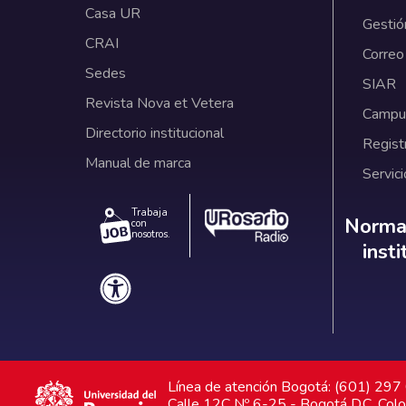
Casa UR
Gestió
CRAI
Correo
Sedes
SIAR
Revista Nova et Vetera
Campus
Directorio institucional
Regist
Manual de marca
Servici
Trabaja
Norm
Normat
con
nosotros.
inst
Línea de atención Bogotá: (601) 29
Calle 12C Nº 6-25 - Bogotá D.C. Col