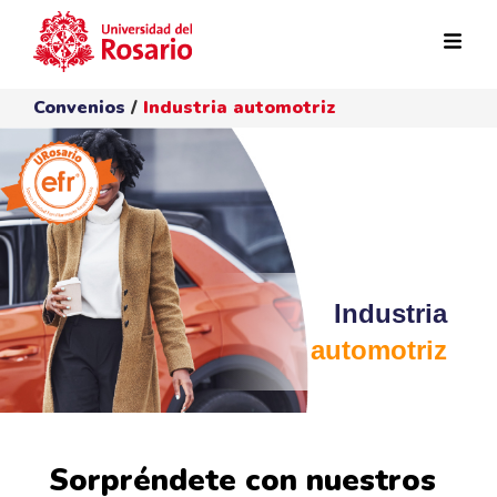
Pasar al contenido principal
Convenios
/
Industria automotriz
Industria
automotriz
Sorpréndete con nuestros