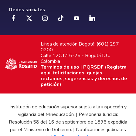
Redes sociales
Línea de atención Bogotá: (601) 297
0200
Calle 12C Nº 6-25 - Bogotá D.C.
Colombia
Términos de uso
|
PQRSDF (Registra
aquí: felicitaciones, quejas,
reclamos, sugerencias y derechos de
petición)
Institución de educación superior sujeta a la inspección y
vigilancia del Mineducación. | Personería Jurídica:
Resolución 58 del 16 de septiembre de 1895 expedida
por el Ministerio de Gobierno. | Notificaciones judiciales