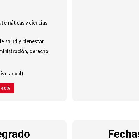
atemáticas y ciencias
e salud y bienestar.
ministración, derecho,
tivo anual)
o 40%
egrado
Fecha