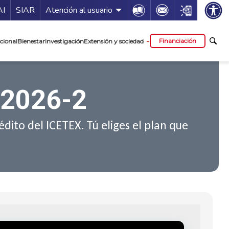
ía de servicios
Icon
Icon
Icon
AI
SIAR
Atención al usuario
cipal
Financiación
cional
Bienestar
Investigación
Extensión y sociedad
 2026-2
dito del ICETEX. Tú eliges el plan que