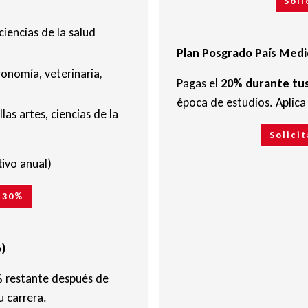
Soli
ciencias de la salud
Plan Posgrado País Medi
ronomía, veterinaria,
Pagas el
20% durante tus
época de estudios. Aplic
las artes, ciencias de la
Solici
tivo anual)
o 30%
)
% restante después de
u carrera.