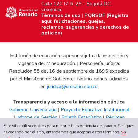
Calle 12C Nº 6-25 - Bogotá D.C.
Colombia
Términos de uso
|
PQRSDF (Registra
aquí: felicitaciones, quejas,
reclamos, sugerencias y derechos de
petición)
Institución de educación superior sujeta a la inspección y
vigilancia del Mineducación. | Personería Jurídica:
Resolución 58 del 16 de septiembre de 1895 expedida
por el Ministerio de Gobierno. | Notificaciones judiciales
en
juridica@urosario.edu.co
Transparencia y acceso a la información pública
Gobierno Universitario
|
Proyecto Educativo Institucional
|
Informe de Gestión
|
Boletín Estadístico
|
Régimen
Tributario
|
Estados Financieros
|
Código de Ética
|
Canal
Este sitio utiliza cookies para mejorar tu experiencia de usuario. Si sigues
de Integridad UR
navegando por el sitio, entendemos que aceptas estos términos.
Ver