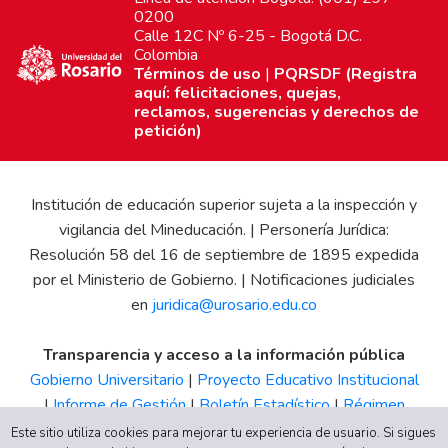
0200
Calle 12C Nº 6-25 - Bogotá D.C.
Colombia
Términos de uso
|
PQRSDF (Registra
aquí: felicitaciones, quejas,
reclamos, sugerencias y derechos de
petición)
Institución de educación superior sujeta a la inspección y
vigilancia del Mineducación. | Personería Jurídica:
Resolución 58 del 16 de septiembre de 1895 expedida
por el Ministerio de Gobierno. | Notificaciones judiciales
en
juridica@urosario.edu.co
Transparencia y acceso a la información pública
Gobierno Universitario
|
Proyecto Educativo Institucional
|
Informe de Gestión
|
Boletín Estadístico
|
Régimen
Tributario
|
Estados Financieros
|
Código de Ética
|
Canal
Este sitio utiliza cookies para mejorar tu experiencia de usuario. Si sigues