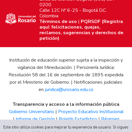
0200
Calle 12C Nº 6-25 - Bogotá D.C.
Colombia
Términos de uso
|
PQRSDF (Registra
aquí: felicitaciones, quejas,
reclamos, sugerencias y derechos de
petición)
Institución de educación superior sujeta a la inspección y
vigilancia del Mineducación. | Personería Jurídica:
Resolución 58 del 16 de septiembre de 1895 expedida
por el Ministerio de Gobierno. | Notificaciones judiciales
en
juridica@urosario.edu.co
Transparencia y acceso a la información pública
Gobierno Universitario
|
Proyecto Educativo Institucional
|
Informe de Gestión
|
Boletín Estadístico
|
Régimen
Tributario
|
Estados Financieros
|
Código de Ética
|
Canal
Este sitio utiliza cookies para mejorar tu experiencia de usuario. Si sigues