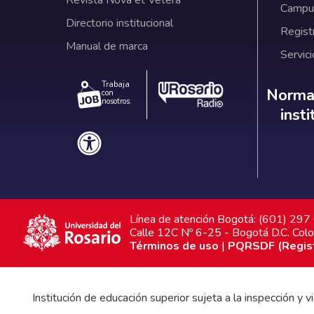
Campus
Directorio institucional
Regist
Manual de marca
Servici
Trabaja
Norm
Normat
con
nosotros.
inst
Línea de atención Bogotá: (601) 29
Calle 12C Nº 6-25 - Bogotá D.C. Col
Términos de uso
|
PQRSDF (Registr
Institución de educación superior sujeta a la inspección y