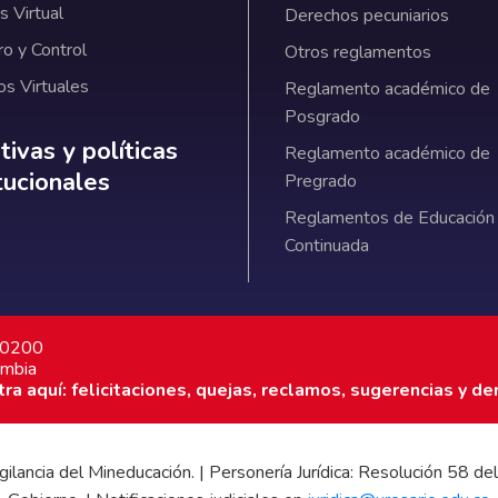
 Virtual
Derechos pecuniarios
ro y Control
Otros reglamentos
os Virtuales
Reglamento académico de
Posgrado
ativas y políticas institucionales
ivas y políticas
Reglamento académico de
itucionales
Pregrado
Reglamentos de Educación
Continuada
7 0200
ombia
a aquí: felicitaciones, quejas, reclamos, sugerencias y de
 vigilancia del Mineducación. | Personería Jurídica: Resolución 58