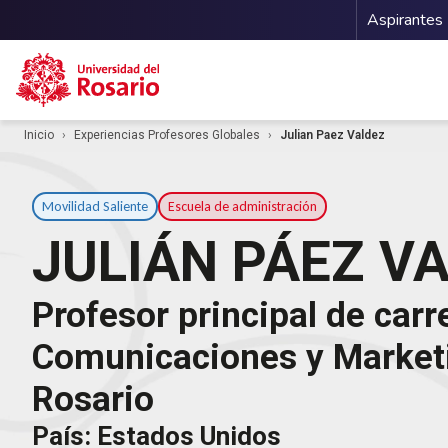
Menu 
Aspirantes
Pasar al contenido principal
Inicio
Experiencias Profesores Globales
Julian Paez Valdez
Movilidad Saliente
Escuela de administración
JULIÁN PÁEZ V
Profesor principal de carr
Comunicaciones y Marketi
Rosario
País: Estados Unidos