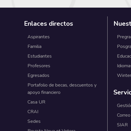
Enlaces directos
Nuest
Aspirantes
Pregr
Familia
Posgr
Estudiantes
Educac
Profesores
Idioma
Egresados
Winter
Portafolio de becas, descuentos y
Servi
apoyo financiero
Casa UR
Gestió
CRAI
Correo
Sedes
SIAR
Revista Nova et Vetera