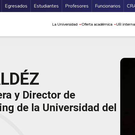
Secundario
Gu
Egresados
Estudiantes
Profesores
Funcionarios
CR
Navegación prin
La Universidad
Oferta académica
UR interna
ALDÉZ
era y Director de
ng de la Universidad del