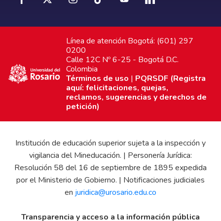
Línea de atención Bogotá: (601) 297
0200
Calle 12C Nº 6-25 - Bogotá D.C.
Colombia
Términos de uso
|
PQRSDF (Registra
aquí: felicitaciones, quejas,
reclamos, sugerencias y derechos de
petición)
Institución de educación superior sujeta a la inspección y
vigilancia del Mineducación. | Personería Jurídica:
Resolución 58 del 16 de septiembre de 1895 expedida
por el Ministerio de Gobierno. | Notificaciones judiciales
en
juridica@urosario.edu.co
Transparencia y acceso a la información pública