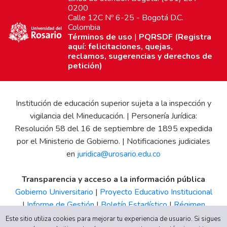
0200
Calle 12C Nº 6-25 - Bogotá D.C.
Colombia
Términos de uso
|
PQRSDF (Registra
aquí: felicitaciones, quejas,
reclamos, sugerencias y derechos de
petición)
Institución de educación superior sujeta a la inspección y
vigilancia del Mineducación. | Personería Jurídica:
Resolución 58 del 16 de septiembre de 1895 expedida
por el Ministerio de Gobierno. | Notificaciones judiciales
en
juridica@urosario.edu.co
Transparencia y acceso a la información pública
Gobierno Universitario
|
Proyecto Educativo Institucional
|
Informe de Gestión
|
Boletín Estadístico
|
Régimen
Tributario
|
Estados Financieros
|
Código de Ética
|
Canal
Este sitio utiliza cookies para mejorar tu experiencia de usuario. Si sigues