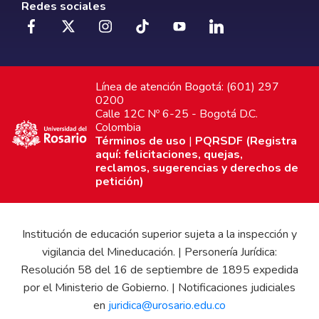
Redes sociales
Línea de atención Bogotá: (601) 297
0200
Calle 12C Nº 6-25 - Bogotá D.C.
Colombia
Términos de uso
|
PQRSDF (Registra
aquí: felicitaciones, quejas,
reclamos, sugerencias y derechos de
petición)
Institución de educación superior sujeta a la inspección y
vigilancia del Mineducación. | Personería Jurídica:
Resolución 58 del 16 de septiembre de 1895 expedida
por el Ministerio de Gobierno. | Notificaciones judiciales
en
juridica@urosario.edu.co