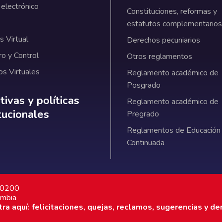
 electrónico
Constituciones, reformas y
estatutos complementarios
 Virtual
Derechos pecuniarios
ro y Control
Otros reglamentos
os Virtuales
Reglamento académico de
Posgrado
ativas y políticas institucionales
ivas y políticas
Reglamento académico de
itucionales
Pregrado
Reglamentos de Educación
Continuada
7 0200
ombia
a aquí: felicitaciones, quejas, reclamos, sugerencias y de