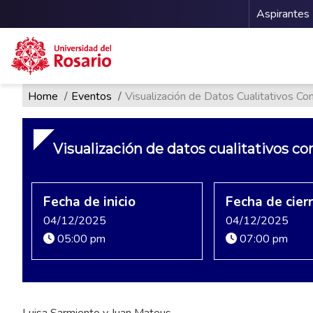
Menu 
Aspirantes
Ruta de navegación
Pasar al contenido principal
Home
Eventos
Visualización de Datos Cualitativos Co
Visualización de datos cualitativos co
Fecha de inicio
Fecha de cier
04/12/2025
04/12/2025
05:00 pm
07:00 pm
Luisa Sarmiento y Juan Mateus