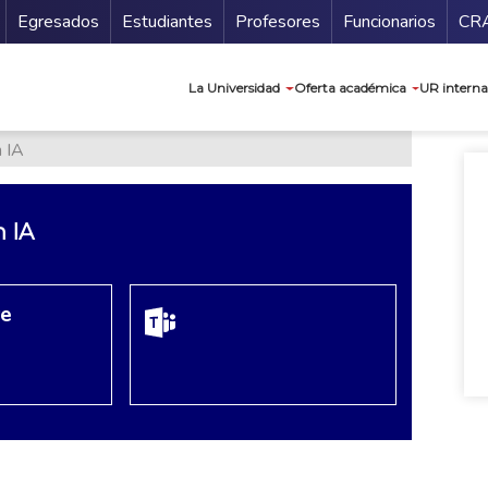
Secundario
Gu
Egresados
Estudiantes
Profesores
Funcionarios
CR
Navegación prin
La Universidad
Oferta académica
UR interna
n IA
n IA
re