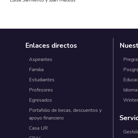
Enlaces directos
Nuest
Aspirantes
Pregr
Familia
Posgr
Estudiantes
Educac
Profesores
Idioma
Egresados
Winter
Portafolio de becas, descuentos y
Servi
apoyo financiero
Casa UR
Gestió