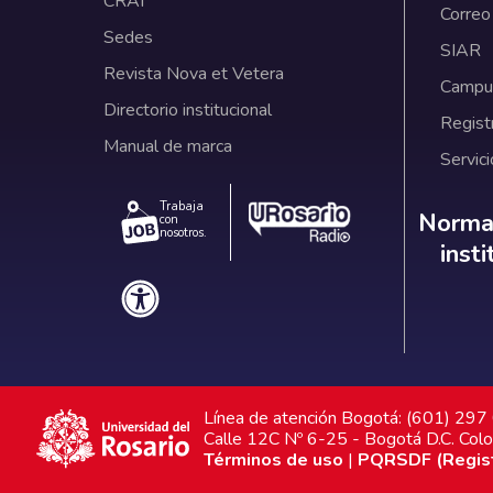
CRAI
Correo
Sedes
SIAR
Revista Nova et Vetera
Campus
Directorio institucional
Regist
Manual de marca
Servici
Trabaja
Norm
Normat
con
nosotros.
inst
Línea de atención Bogotá: (601) 29
Calle 12C Nº 6-25 - Bogotá D.C. Col
Términos de uso
|
PQRSDF (Registr