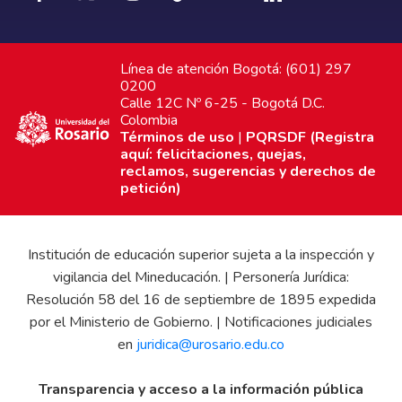
Línea de atención Bogotá: (601) 297
0200
Calle 12C Nº 6-25 - Bogotá D.C.
Colombia
Términos de uso
|
PQRSDF (Registra
aquí: felicitaciones, quejas,
reclamos, sugerencias y derechos de
petición)
Institución de educación superior sujeta a la inspección y
vigilancia del Mineducación. | Personería Jurídica:
Resolución 58 del 16 de septiembre de 1895 expedida
por el Ministerio de Gobierno. | Notificaciones judiciales
en
juridica@urosario.edu.co
Transparencia y acceso a la información pública