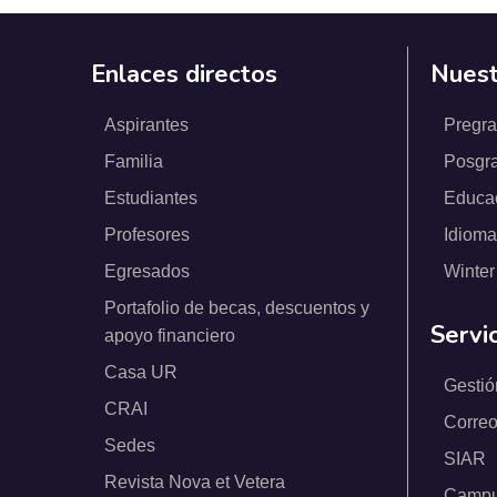
Enlaces directos
Nuest
Aspirantes
Pregr
Familia
Posgr
Estudiantes
Educa
Profesores
Idioma
Egresados
Winter
Portafolio de becas, descuentos y
Servi
apoyo financiero
Casa UR
Gestió
CRAI
Correo
Sedes
SIAR
Revista Nova et Vetera
Campus