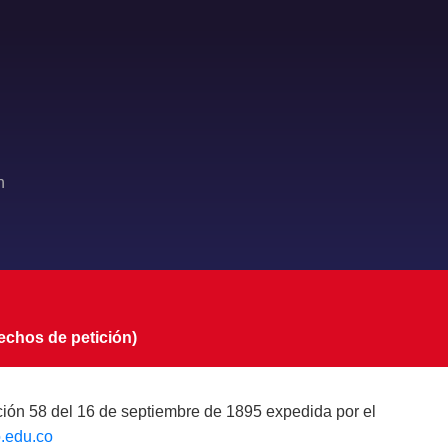
n
echos de petición)
ución 58 del 16 de septiembre de 1895 expedida por el
o.edu.co