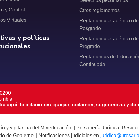
Derechos pecuniarios
ro y Control
Otros reglamentos
ios Virtuales
Reglamento académico de
Posgrado
ativas y políticas institucionales
ivas y políticas
Reglamento académico de
itucionales
Pregrado
Reglamentos de Educació
Continuada
 0200
lombia
 aquí: felicitaciones, quejas, reclamos, sugerencias y der
ción y vigilancia del Mineducación. | Personería Jurídica: Resol
rio de Gobierno. | Notificaciones judiciales en
juridica@urosari