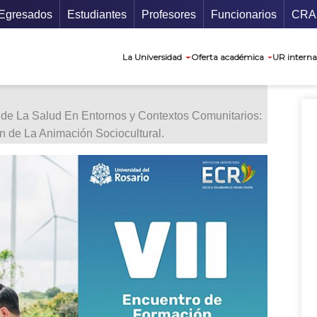
ecundario
Gu
Egresados
Estudiantes
Profesores
Funcionarios
CRA
Navegación prin
La Universidad
Oferta académica
UR interna
n de La Salud En Entornos y Contextos Comunitarios:
 de La Animación Sociocultural.