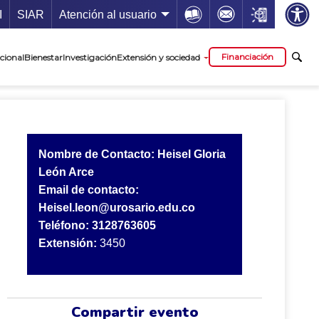
ía de servicios
Icon
Icon
Icon
I
SIAR
Atención al usuario
cipal
Financiación
cional
Bienestar
Investigación
Extensión y sociedad
Nombre de Contacto: Heisel Gloria
León Arce
Email de contacto:
Heisel.leon@urosario.edu.co
Teléfono: 3128763605
Extensión:
3450
Compartir evento