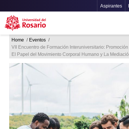
Menu S
Aspirantes
Ruta de navegación
Pasar al contenido principal
Home
Eventos
VII Encuentro de Formación Interuniversitario: Promoció
El Papel del Movimiento Corporal Humano y La Mediación