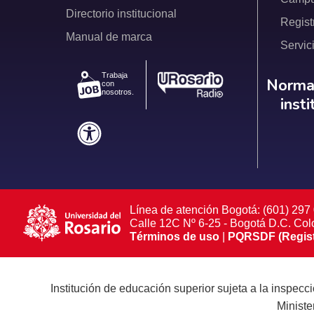
Directorio institucional
Regist
Manual de marca
Servic
Trabaja
Norm
Normat
con
nosotros.
inst
Línea de atención Bogotá: (601) 297
Calle 12C Nº 6-25 - Bogotá D.C. Co
Términos de uso
|
PQRSDF (Registra
Institución de educación superior sujeta a la inspec
Ministe