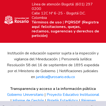
Línea de atención Bogotá: (601) 297
0200
Calle 12C Nº 6-25 - Bogotá D.C.
Colombia
Términos de uso
|
PQRSDF (Registra
aquí: felicitaciones, quejas,
reclamos, sugerencias y derechos de
petición)
Institución de educación superior sujeta a la inspección y
vigilancia del Mineducación. | Personería Jurídica:
Resolución 58 del 16 de septiembre de 1895 expedida
por el Ministerio de Gobierno. | Notificaciones judiciales
en
juridica@urosario.edu.co
Transparencia y acceso a la información pública
Gobierno Universitario
|
Proyecto Educativo Institucional
|
Informe de Gestión
|
Boletín Estadístico
|
Régimen