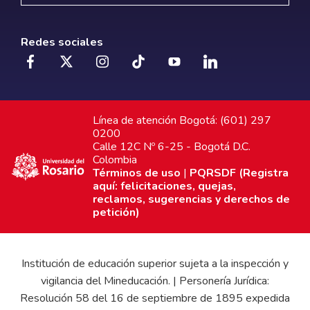
Redes sociales
Línea de atención Bogotá: (601) 297
0200
Calle 12C Nº 6-25 - Bogotá D.C.
Colombia
Términos de uso
|
PQRSDF (Registra
aquí: felicitaciones, quejas,
reclamos, sugerencias y derechos de
petición)
Institución de educación superior sujeta a la inspección y
vigilancia del Mineducación. | Personería Jurídica:
Resolución 58 del 16 de septiembre de 1895 expedida