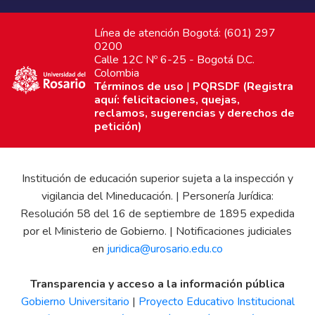
Línea de atención Bogotá: (601) 297
0200
Calle 12C Nº 6-25 - Bogotá D.C.
Colombia
Términos de uso
|
PQRSDF (Registra
aquí: felicitaciones, quejas,
reclamos, sugerencias y derechos de
petición)
Institución de educación superior sujeta a la inspección y
vigilancia del Mineducación. | Personería Jurídica:
Resolución 58 del 16 de septiembre de 1895 expedida
por el Ministerio de Gobierno. | Notificaciones judiciales
en
juridica@urosario.edu.co
Transparencia y acceso a la información pública
Gobierno Universitario
|
Proyecto Educativo Institucional