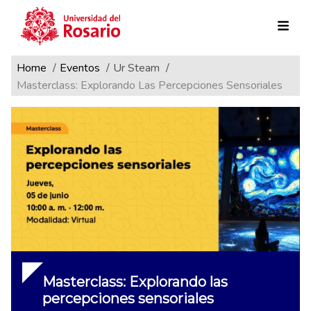
Ruta de navegación
Pasar al contenido principal
Home
Eventos
Ur Steam
Masterclass: Explorando Las Percepciones Sensoriales
Masterclass: Explorando las
percepciones sensoriales