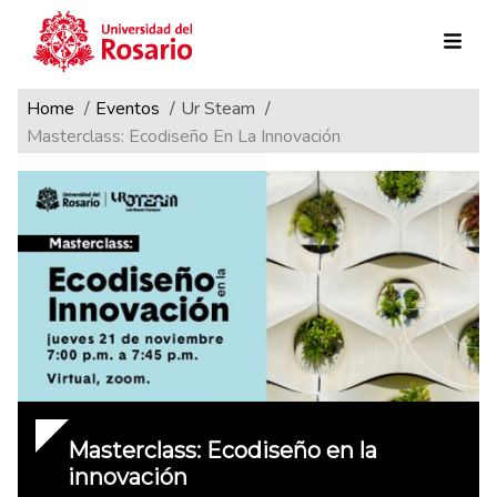
Ruta de navegación
Pasar al contenido principal
Home
Eventos
Ur Steam
Masterclass: Ecodiseño En La Innovación
Masterclass: Ecodiseño en la
innovación