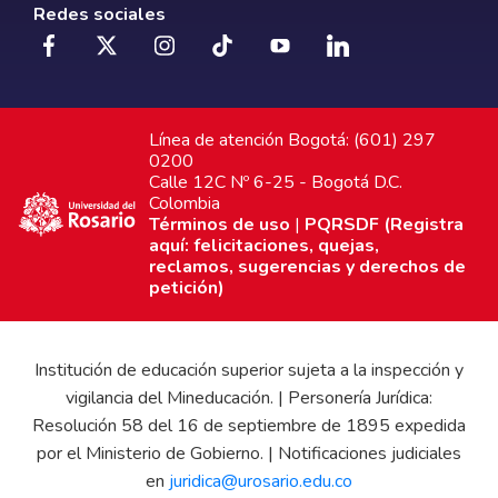
Redes sociales
Línea de atención Bogotá: (601) 297
0200
Calle 12C Nº 6-25 - Bogotá D.C.
Colombia
Términos de uso
|
PQRSDF (Registra
aquí: felicitaciones, quejas,
reclamos, sugerencias y derechos de
petición)
Institución de educación superior sujeta a la inspección y
vigilancia del Mineducación. | Personería Jurídica:
Resolución 58 del 16 de septiembre de 1895 expedida
por el Ministerio de Gobierno. | Notificaciones judiciales
en
juridica@urosario.edu.co