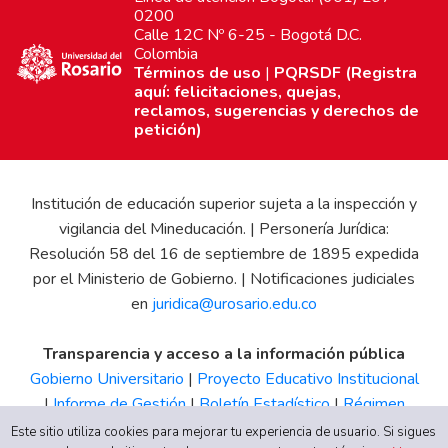
0200
Calle 12C Nº 6-25 - Bogotá D.C.
Colombia
Términos de uso
|
PQRSDF (Registra
aquí: felicitaciones, quejas,
reclamos, sugerencias y derechos de
petición)
Institución de educación superior sujeta a la inspección y
vigilancia del Mineducación. | Personería Jurídica:
Resolución 58 del 16 de septiembre de 1895 expedida
por el Ministerio de Gobierno. | Notificaciones judiciales
en
juridica@urosario.edu.co
Transparencia y acceso a la información pública
Gobierno Universitario
|
Proyecto Educativo Institucional
|
Informe de Gestión
|
Boletín Estadístico
|
Régimen
Tributario
|
Estados Financieros
|
Código de Ética
|
Canal
Este sitio utiliza cookies para mejorar tu experiencia de usuario. Si sigues