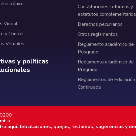
 electrónico
Constituciones, reformas y
estatutos complementarios
 Virtual
Derechos pecuniarios
ro y Control
Otros reglamentos
os Virtuales
Reglamento académico de
Posgrado
ativas y políticas institucionales
ivas y políticas
Reglamento académico de
itucionales
Pregrado
Reglamentos de Educación
Continuada
7 0200
ombia
a aquí: felicitaciones, quejas, reclamos, sugerencias y de