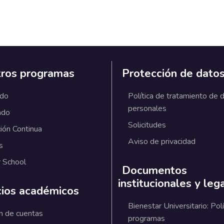
ros programas
Protección de dato
ado
Política de tratamiento de 
personales
ado
Solicitudes
ión Continua
Aviso de privacidad
s
 School
Documentos
institucionales y leg
cios académicos
Bienestar Universitario: Polí
n de cuentas
programas