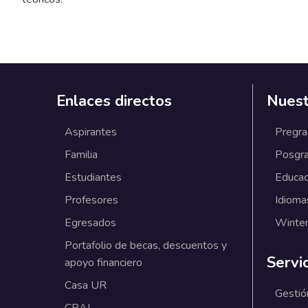
Enlaces directos
Nuest
Aspirantes
Pregr
Familia
Posgr
Estudiantes
Educac
Profesores
Idioma
Egresados
Winter
Portafolio de becas, descuentos y
Servi
apoyo financiero
Casa UR
Gestió
CRAI