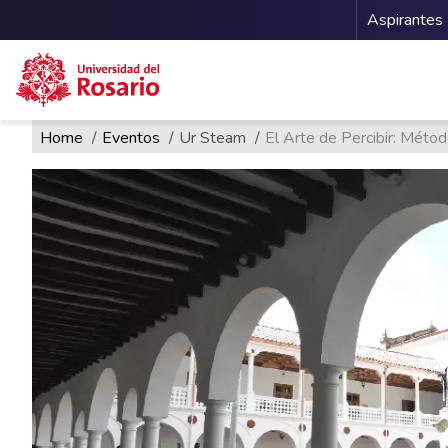
Menu 
Aspirantes
Ruta de navegación
Pasar al contenido principal
Home
Eventos
Ur Steam
El Arte de Percibir: Métod