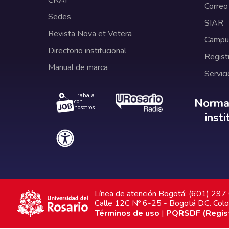
Correo
Sedes
SIAR
Revista Nova et Vetera
Campus
Directorio institucional
Regist
Manual de marca
Servici
Trabaja
Norm
Normat
con
nosotros.
inst
Línea de atención Bogotá: (601) 29
Calle 12C Nº 6-25 - Bogotá D.C. Col
Términos de uso
|
PQRSDF (Registr