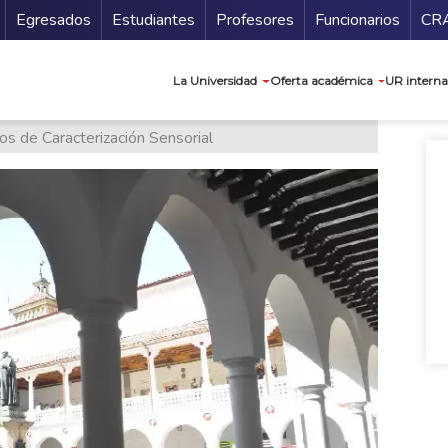
Secundario
Gu
Egresados
Estudiantes
Profesores
Funcionarios
CR
Navegación prin
La Universidad
Oferta académica
UR interna
os de Caracterización Sensorial