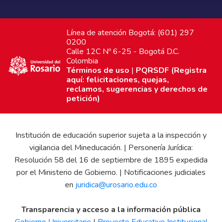
Línea de atención Bogotá: (601) 297
0200
Calle 12C Nº 6-25 - Bogotá D.C.
Colombia
Términos de uso
|
PQRSDF (Registra
aquí: felicitaciones, quejas,
reclamos, sugerencias y derechos de
petición)
Institución de educación superior sujeta a la inspección y
vigilancia del Mineducación. | Personería Jurídica:
Resolución 58 del 16 de septiembre de 1895 expedida
por el Ministerio de Gobierno. | Notificaciones judiciales
en
juridica@urosario.edu.co
Transparencia y acceso a la información pública
Gobierno Universitario
|
Proyecto Educativo Institucional