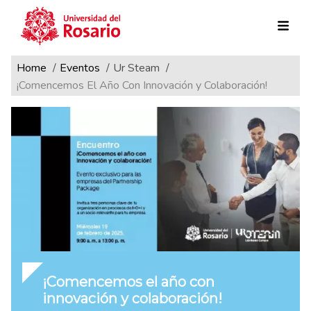
Ruta de navegación
Pasar al contenido principal
Home
Eventos
Ur Steam
¡Comencemos El Año Con Innovación y Colaboración!
¡Comencemos el año con
innovación y colaboración!