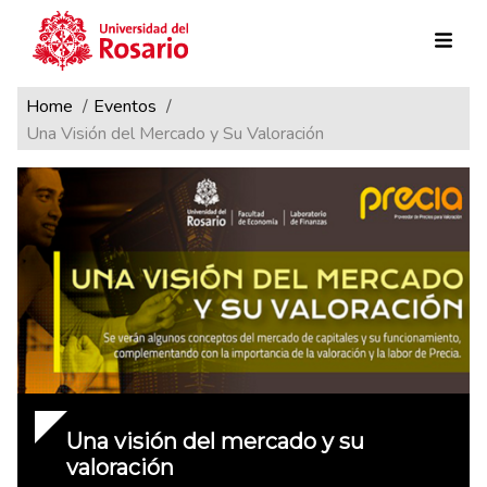
Ruta de navegación
Pasar al contenido principal
Home
Eventos
Una Visión del Mercado y Su Valoración
Una visión del mercado y su
valoración