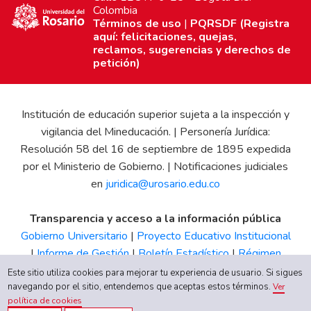
Colombia
Términos de uso
|
PQRSDF (Registra
aquí: felicitaciones, quejas,
reclamos, sugerencias y derechos de
petición)
Institución de educación superior sujeta a la inspección y
vigilancia del Mineducación. | Personería Jurídica:
Resolución 58 del 16 de septiembre de 1895 expedida
por el Ministerio de Gobierno. | Notificaciones judiciales
en
juridica@urosario.edu.co
Transparencia y acceso a la información pública
Gobierno Universitario
|
Proyecto Educativo Institucional
|
Informe de Gestión
|
Boletín Estadístico
|
Régimen
Tributario
|
Estados Financieros
|
Código de Ética
|
Canal
Este sitio utiliza cookies para mejorar tu experiencia de usuario. Si sigues
de Integridad UR
navegando por el sitio, entendemos que aceptas estos términos.
Ver
política de cookies