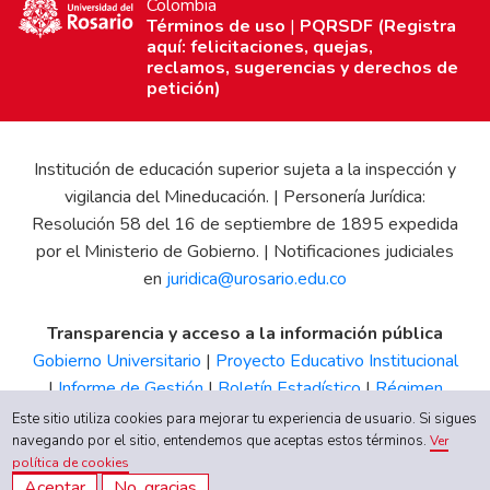
Colombia
Términos de uso
|
PQRSDF (Registra
aquí: felicitaciones, quejas,
reclamos, sugerencias y derechos de
petición)
Institución de educación superior sujeta a la inspección y
vigilancia del Mineducación. | Personería Jurídica:
Resolución 58 del 16 de septiembre de 1895 expedida
por el Ministerio de Gobierno. | Notificaciones judiciales
en
juridica@urosario.edu.co
Transparencia y acceso a la información pública
Gobierno Universitario
|
Proyecto Educativo Institucional
|
Informe de Gestión
|
Boletín Estadístico
|
Régimen
Tributario
|
Estados Financieros
|
Código de Ética
|
Canal
Este sitio utiliza cookies para mejorar tu experiencia de usuario. Si sigues
navegando por el sitio, entendemos que aceptas estos términos.
de Integridad UR
Ver
política de cookies
Aceptar
No, gracias