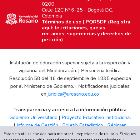
0200
Calle 12C Nº 6-25 - Bogotá D.C.
Colombia
Términos de uso
|
PQRSDF (Registra
aquí: felicitaciones, quejas,
reclamos, sugerencias y derechos de
petición)
Institución de educación superior sujeta a la inspección y
vigilancia del Mineducación. | Personería Jurídica:
Resolución 58 del 16 de septiembre de 1895 expedida
por el Ministerio de Gobierno. | Notificaciones judiciales
en
juridica@urosario.edu.co
Transparencia y acceso a la información pública
Gobierno Universitario
|
Proyecto Educativo Institucional
|
Informe de Gestión
|
Boletín Estadístico
|
Régimen
Tributario
|
Estados Financieros
|
Código de Ética
|
Canal
Este sitio utiliza cookies para mejorar tu experiencia de usuario. Si sigues