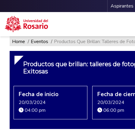
Menu 
Aspirantes
Ruta de navegación
Pasar al contenido principal
Home
Eventos
Productos Que Brillan: Talleres de Foto
Productos que brillan: talleres de foto
Exitosas
Fecha de inicio
Fecha de cier
20/03/2024
20/03/2024
04:00 pm
06:00 pm