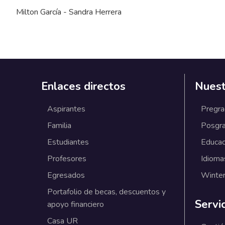
Milton García - Sandra Herrera
Enlaces directos
Nuest
Aspirantes
Pregr
Familia
Posgr
Estudiantes
Educac
Profesores
Idioma
Egresados
Winter
Portafolio de becas, descuentos y
Servi
apoyo financiero
Casa UR