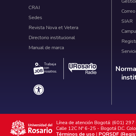
Gestió
CRAI
Correo
Sedes
SIAR
Revista Nova et Vetera
Campus
Directorio institucional
Regist
Manual de marca
Servici
Trabaja
Norm
Normat
con
nosotros.
inst
Línea de atención Bogotá: (601) 29
Calle 12C Nº 6-25 - Bogotá D.C. Col
Términos de uso
|
PQRSDF (Registr