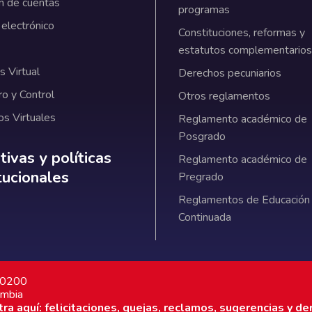
n de cuentas
programas
 electrónico
Constituciones, reformas y
estatutos complementarios
 Virtual
Derechos pecuniarios
ro y Control
Otros reglamentos
os Virtuales
Reglamento académico de
Posgrado
ativas y políticas institucionales
ivas y políticas
Reglamento académico de
itucionales
Pregrado
Reglamentos de Educación
Continuada
7 0200
ombia
a aquí: felicitaciones, quejas, reclamos, sugerencias y de