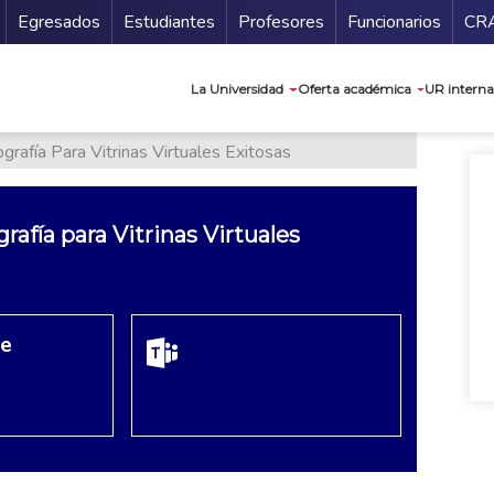
Secundario
Gu
Egresados
Estudiantes
Profesores
Funcionarios
CR
Navegación prin
La Universidad
Oferta académica
UR interna
grafía Para Vitrinas Virtuales Exitosas
grafía para Vitrinas Virtuales
re