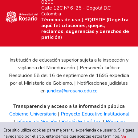
0200
Calle 12C Nº 6-25 - Bogotá D.C.
Colombia
Términos de uso
|
PQRSDF (Registra
aquí: felicitaciones, quejas,
reclamos, sugerencias y derechos de
petición)
Institución de educación superior sujeta a la inspección y
vigilancia del Mineducación. | Personería Jurídica:
Resolución 58 del 16 de septiembre de 1895 expedida
por el Ministerio de Gobierno. | Notificaciones judiciales
en
juridica@urosario.edu.co
Transparencia y acceso a la información pública
Gobierno Universitario
|
Proyecto Educativo Institucional
|
Informe de Gestión
|
Boletín Estadístico
|
Régimen
Tributario
|
Estados Financieros
|
Código de Ética
|
Canal
Este sitio utiliza cookies para mejorar tu experiencia de usuario. Si sigues
navegando por el sitio, entendemos que aceptas estos términos.
de Integridad UR
Ver