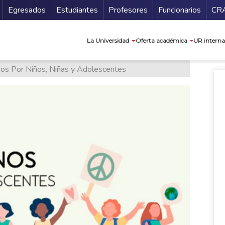
Secundario
Gu
Egresados
Estudiantes
Profesores
Funcionarios
CR
Navegación prin
La Universidad
Oferta académica
UR interna
s Por Niños, Niñas y Adolescentes