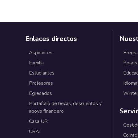
Enlaces directos
Nuest
Aspirantes
Pregr
Familia
Posgr
Estudiantes
Educac
Profesores
Idioma
Egresados
Winter
Portafolio de becas, descuentos y
Servi
apoyo financiero
Casa UR
Gestió
CRAI
Correo