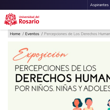
Menu 
Aspirantes
Ruta de navegación
Pasar al contenido principal
Home
Eventos
Percepciones de Los Derechos Humano