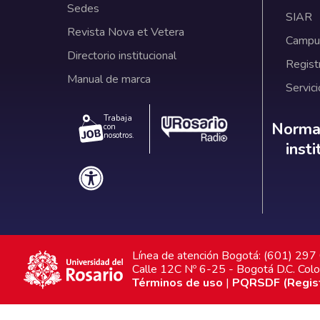
Sedes
SIAR
Revista Nova et Vetera
Campus
Directorio institucional
Regist
Manual de marca
Servici
Trabaja
Norm
Normat
con
nosotros.
inst
Línea de atención Bogotá: (601) 29
Calle 12C Nº 6-25 - Bogotá D.C. Col
Términos de uso
|
PQRSDF (Registr