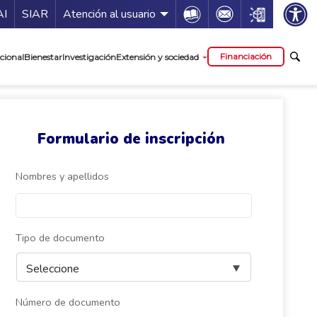
ía de servicios
Icon
Icon
Icon
AI
SIAR
Atención al usuario
cipal
Financiación
cional
Bienestar
Investigación
Extensión y sociedad
Formulario de inscripción
Nombres y apellidos
Tipo de documento
Número de documento