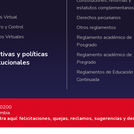
Constituciones, reformas y
estatutos complementarios
 Virtual
Derechos pecuniarios
ro y Control
Otros reglamentos
os Virtuales
Reglamento académico de
Posgrado
ativas y políticas institucionales
ivas y políticas
Reglamento académico de
itucionales
Pregrado
Reglamentos de Educación
Continuada
7 0200
ombia
a aquí: felicitaciones, quejas, reclamos, sugerencias y de