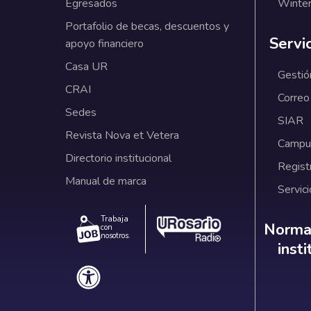
Egresados
Winter
Portafolio de becas, descuentos y
Servi
apoyo financiero
Casa UR
Gestió
CRAI
Correo
Sedes
SIAR
Revista Nova et Vetera
Campus
Directorio institucional
Regist
Manual de marca
Servici
Trabaja
Norm
Normat
con
nosotros.
inst