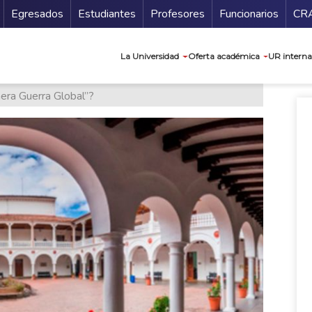
Secundario
Gu
Egresados
Estudiantes
Profesores
Funcionarios
CR
Navegación prin
La Universidad
Oferta académica
UR interna
mera Guerra Global”?