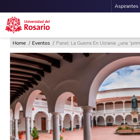
Menu 
Aspirantes
Ruta de navegación
Pasar al contenido principal
Home
Eventos
Panel: La Guerra En Ucrania: ¿una “pri