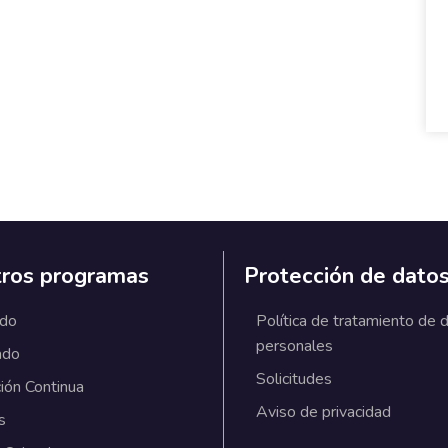
ros programas
Protección de dato
ado
Política de tratamiento de 
personales
ado
Solicitudes
ión Continua
Aviso de privacidad
s