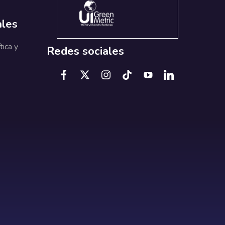
ales
tica y
Redes sociales