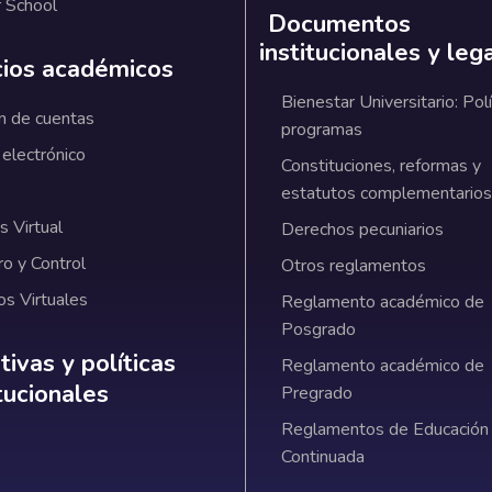
 School
Documentos
institucionales y leg
cios académicos
Bienestar Universitario: Polí
n de cuentas
programas
 electrónico
Constituciones, reformas y
estatutos complementarios
 Virtual
Derechos pecuniarios
ro y Control
Otros reglamentos
os Virtuales
Reglamento académico de
Posgrado
ativas y políticas institucionales
ivas y políticas
Reglamento académico de
itucionales
Pregrado
Reglamentos de Educación
Continuada