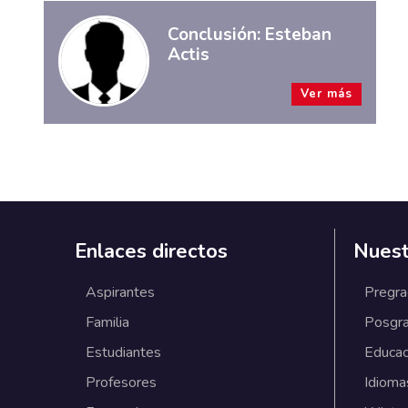
Conclusión: Esteban
Actis
Ver más
Enlaces directos
Nuest
Aspirantes
Pregr
Familia
Posgr
Estudiantes
Educac
Profesores
Idioma