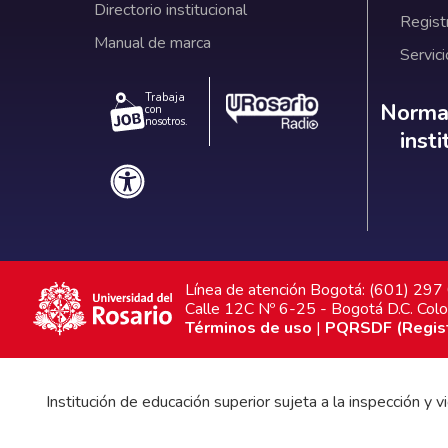
Directorio institucional
Regist
Manual de marca
Servici
Trabaja
Norm
Normat
con
nosotros.
inst
Línea de atención Bogotá: (601) 29
Calle 12C Nº 6-25 - Bogotá D.C. Col
Términos de uso
|
PQRSDF (Registr
Institución de educación superior sujeta a la inspección y