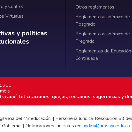
ro y Control
Otros reglamentos
os Virtuales
Reglamento académico de
Posgrado
ativas y políticas institucionales
ivas y políticas
Reglamento académico de
itucionales
Pregrado
Reglamentos de Educación
Continuada
7 0200
ombia
a aquí: felicitaciones, quejas, reclamos, sugerencias y de
 vigilancia del Mineducación. | Personería Jurídica: Resolución 58
Gobierno. | Notificaciones judiciales en
juridica@urosario.edu.co