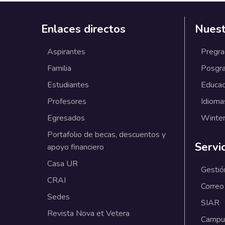
Enlaces directos
Nuest
Aspirantes
Pregr
Familia
Posgr
Estudiantes
Educac
Profesores
Idioma
Egresados
Winter
Portafolio de becas, descuentos y
Servi
apoyo financiero
Casa UR
Gestió
CRAI
Correo
Sedes
SIAR
Revista Nova et Vetera
Campus