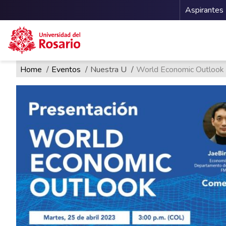
Menu 
Aspirantes
Ruta de navegación
Pasar al contenido principal
Home
Eventos
Nuestra U
World Economic Outloo