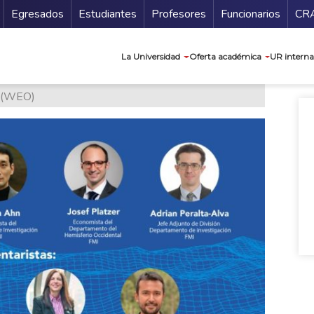
Secundario
Gu
Egresados
Estudiantes
Profesores
Funcionarios
CR
Navegación prin
La Universidad
Oferta académica
UR interna
k (WEO)