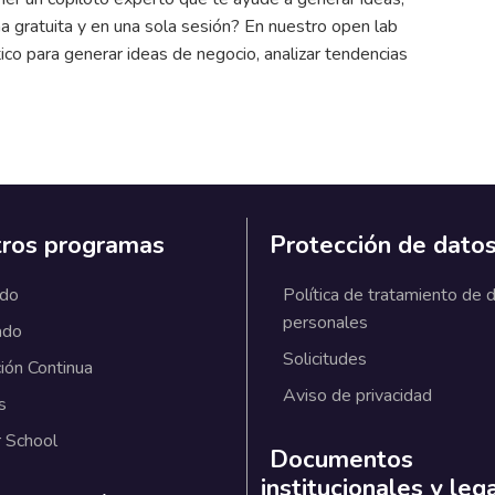
ma gratuita y en una sola sesión? En nuestro open lab
tico para generar ideas de negocio, analizar tendencias
ros programas
Protección de dato
ado
Política de tratamiento de 
personales
ado
Solicitudes
ión Continua
Aviso de privacidad
s
 School
Documentos
institucionales y leg