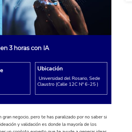
 en 3 horas con IA
Ubicación
re
Universidad del Rosario, Sede
Claustro (Calle 12C Nº 6-25 )
 gran negocio, pero te has paralizado por no saber si
deación y validación es donde la mayoría de los
er un copiloto experto que te ayude a generar ideas,