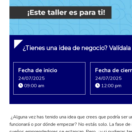
¿Tienes una idea de negocio? Valídala
Fecha de inicio
Fecha de cier
24/07/2025
24/07/2025
09:00 am
12:00 pm
¿Alguna vez has tenido una idea que crees que podría ser un
funcionará o por dónde empezar? No estás solo. La fase de i
sueños emprendedores se estancan. Pero, ¿y si pudieras ten