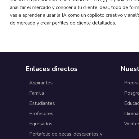
analizar el mercado y conocer a tu cliente ideal, todo de for
vas a aprender a usar la IA como un copiloto creativo y analí
de mercado y crear perfiles de cliente detallados.
Enlaces directos
Nuest
Aspirantes
Pregr
Familia
Posgr
Estudiantes
Educac
Profesores
Idioma
Egresados
Winter
Portafolio de becas, descuentos y