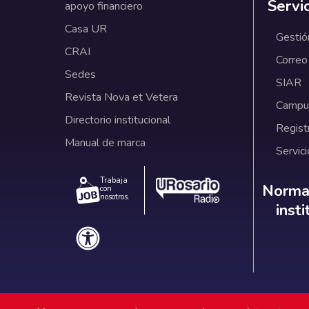
Servi
apoyo financiero
Casa UR
Gestió
CRAI
Correo
Sedes
SIAR
Revista Nova et Vetera
Campus
Directorio institucional
Regist
Manual de marca
Servici
Trabaja
Norm
Normat
con
nosotros.
inst