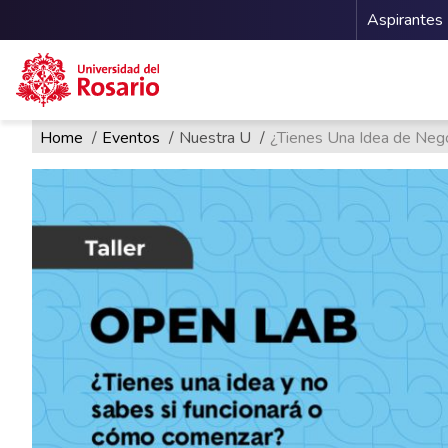
Menu 
Aspirantes
Ruta de navegación
Pasar al contenido principal
Home
Eventos
Nuestra U
¿Tienes Una Idea de Nego