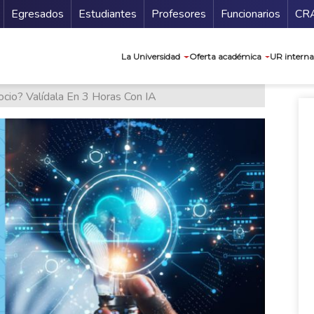
Secundario
Gu
Egresados
Estudiantes
Profesores
Funcionarios
CR
Navegación prin
La Universidad
Oferta académica
UR interna
cio? Valídala En 3 Horas Con IA