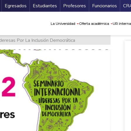
Secundario
Gu
Egresados
Estudiantes
Profesores
Funcionarios
CR
Navegación prin
La Universidad
Oferta académica
UR interna
íderesas Por La Inclusión Democrática