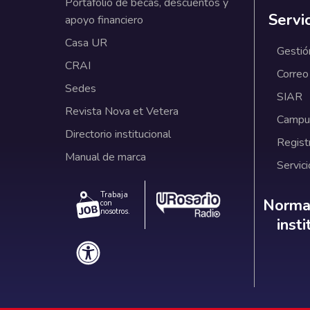
Portafolio de becas, descuentos y
Servi
apoyo financiero
Casa UR
Gestió
CRAI
Correo
Sedes
SIAR
Revista Nova et Vetera
Campus
Directorio institucional
Regist
Manual de marca
Servici
Trabaja
Norm
Normat
con
nosotros.
inst