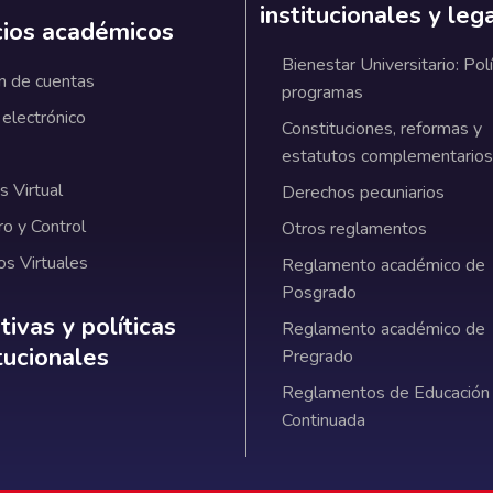
institucionales y leg
cios académicos
Bienestar Universitario: Polí
n de cuentas
programas
 electrónico
Constituciones, reformas y
estatutos complementarios
 Virtual
Derechos pecuniarios
ro y Control
Otros reglamentos
os Virtuales
Reglamento académico de
Posgrado
ativas y políticas institucionales
ivas y políticas
Reglamento académico de
itucionales
Pregrado
Reglamentos de Educación
Continuada