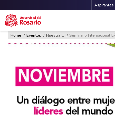
Menu 
Aspirantes
Ruta de navegación
Pasar al contenido principal
Home
Eventos
Nuestra U
Seminario Internacional L