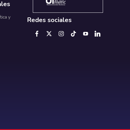
ales
tica y
Redes sociales