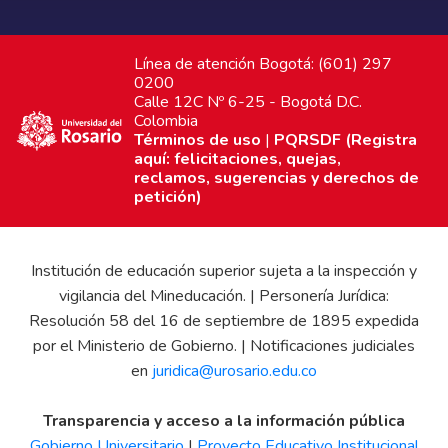
Línea de atención Bogotá: (601) 297
0200
Calle 12C Nº 6-25 - Bogotá D.C.
Colombia
Términos de uso
|
PQRSDF (Registra
aquí: felicitaciones, quejas,
reclamos, sugerencias y derechos de
petición)
Institución de educación superior sujeta a la inspección y
vigilancia del Mineducación. | Personería Jurídica:
Resolución 58 del 16 de septiembre de 1895 expedida
por el Ministerio de Gobierno. | Notificaciones judiciales
en
juridica@urosario.edu.co
Transparencia y acceso a la información pública
Gobierno Universitario
|
Proyecto Educativo Institucional