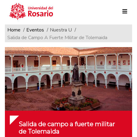
Ruta de navegación
Pasar al contenido principal
Home
Eventos
Nuestra U
Salida de Campo A Fuerte Militar de Tolemaida
Salida de campo a fuerte militar
de Tolemaida