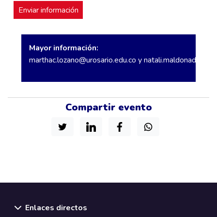
Mayor información:
marthac.lozano@urosario.edu.co
y
natali.maldonadop@ur
Compartir evento
Enlaces directos