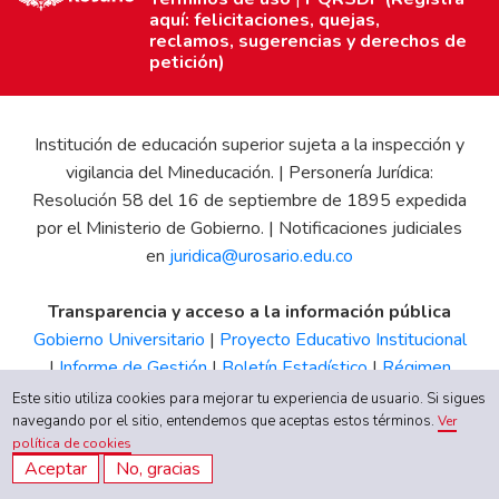
aquí: felicitaciones, quejas,
reclamos, sugerencias y derechos de
petición)
Institución de educación superior sujeta a la inspección y
vigilancia del Mineducación. | Personería Jurídica:
Resolución 58 del 16 de septiembre de 1895 expedida
por el Ministerio de Gobierno. | Notificaciones judiciales
en
juridica@urosario.edu.co
Transparencia y acceso a la información pública
Gobierno Universitario
|
Proyecto Educativo Institucional
|
Informe de Gestión
|
Boletín Estadístico
|
Régimen
Tributario
|
Estados Financieros
|
Código de Ética
|
Canal
Este sitio utiliza cookies para mejorar tu experiencia de usuario. Si sigues
navegando por el sitio, entendemos que aceptas estos términos.
de Integridad UR
Ver
política de cookies
Aceptar
No, gracias