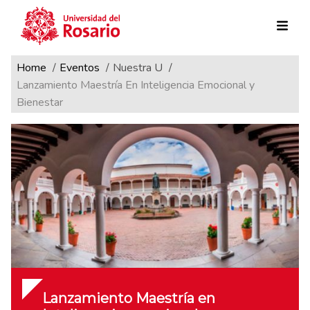
Ruta de navegación
Pasar al contenido principal
Home
Eventos
Nuestra U
Lanzamiento Maestría En Inteligencia Emocional y
Bienestar
Lanzamiento Maestría en