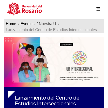
Ruta de navegación
Pasar al contenido principal
Home
Eventos
Nuestra U
Lanzamiento del Centro de Estudios Interseccionales
Lanzamiento del Centro de
Estudios Interseccionales