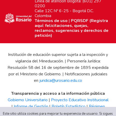
Línea de atención Bogotá: (601) 297
0200
Calle 12C Nº 6-25 - Bogotá D.C.
Colombia
Términos de uso
|
PQRSDF (Registra
aquí: felicitaciones, quejas,
reclamos, sugerencias y derechos de
petición)
Institución de educación superior sujeta a la inspección y
vigilancia del Mineducación. | Personería Jurídica:
Resolución 58 del 16 de septiembre de 1895 expedida
por el Ministerio de Gobierno. | Notificaciones judiciales
en
juridica@urosario.edu.co
Transparencia y acceso a la información pública
Gobierno Universitario
|
Proyecto Educativo Institucional
|
Informe de Gestión
|
Boletín Estadístico
|
Régimen
Tributario
|
Estados Financieros
|
Código de Ética
|
Canal
Este sitio utiliza cookies para mejorar tu experiencia de usuario. Si sigues