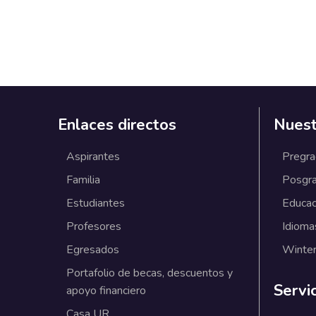
Enlaces directos
Nuest
Aspirantes
Pregr
Familia
Posgr
Estudiantes
Educac
Profesores
Idioma
Egresados
Winter
Portafolio de becas, descuentos y
Servi
apoyo financiero
Casa UR