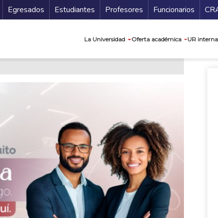
Secundario
Gu
Egresados
Estudiantes
Profesores
Funcionarios
CR
Navegación prin
La Universidad
Oferta académica
UR interna