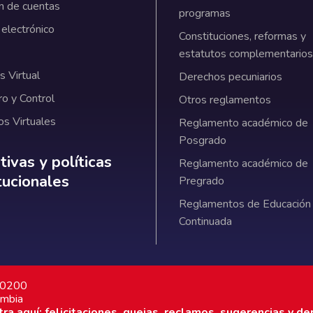
n de cuentas
programas
 electrónico
Constituciones, reformas y
estatutos complementarios
 Virtual
Derechos pecuniarios
ro y Control
Otros reglamentos
os Virtuales
Reglamento académico de
Posgrado
ativas y políticas institucionales
ivas y políticas
Reglamento académico de
itucionales
Pregrado
Reglamentos de Educación
Continuada
7 0200
ombia
a aquí: felicitaciones, quejas, reclamos, sugerencias y de