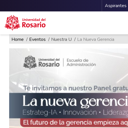
Menu 
Aspirantes
Ruta de navegación
Pasar al contenido principal
Home
Eventos
Nuestra U
La Nueva Gerencia