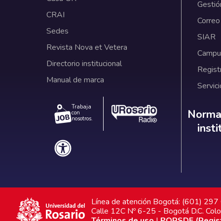
Gestió
CRAI
Correo
Sedes
SIAR
Revista Nova et Vetera
Campus
Directorio institucional
Regist
Manual de marca
Servici
Trabaja
Norm
Normat
con
nosotros.
inst
Línea de atención Bogotá: (601) 29
Calle 12C Nº 6-25 - Bogotá D.C. Col
Términos de uso
|
PQRSDF (Registr