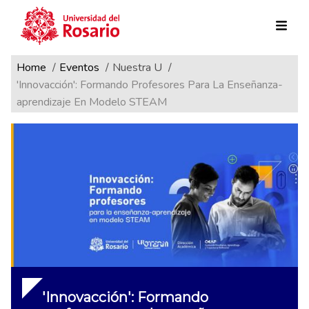
Ruta de navegación
Pasar al contenido principal
Home
Eventos
Nuestra U
'Innovacción': Formando Profesores Para La Enseñanza-
aprendizaje En Modelo STEAM
'Innovacción': Formando