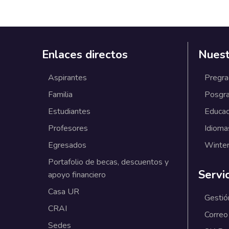
Enlaces directos
Nuest
Aspirantes
Pregr
Familia
Posgr
Estudiantes
Educac
Profesores
Idioma
Egresados
Winter
Portafolio de becas, descuentos y
Servi
apoyo financiero
Casa UR
Gestió
CRAI
Correo
Sedes