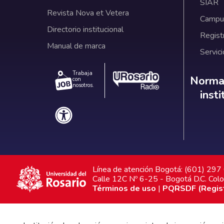
SIAR
Revista Nova et Vetera
Campus
Directorio institucional
Regist
Manual de marca
Servici
Trabaja
Norm
Normat
con
nosotros.
inst
Línea de atención Bogotá: (601) 29
Calle 12C Nº 6-25 - Bogotá D.C. Col
Términos de uso
|
PQRSDF (Registr