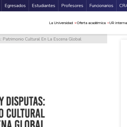
Secundario
Gu
Egresados
Estudiantes
Profesores
Funcionarios
CR
Navegación prin
La Universidad
Oferta académica
UR interna
: Patrimonio Cultural En La Escena Global