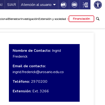
ía de servicios
Icon
Icon
Icon
AI
SIAR
Atención al usuario
cipal
Financiación
cional
Bienestar
Investigación
Extensión y sociedad
Nombre de Contacto:
Ingrid
Frederick
Email de contacto:
ingrid.frederick@urosario.edu.co
Teléfono:
2970200
Extensión:
Ext. 3266