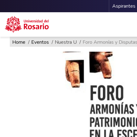
Menu 
Aspirantes
Ruta de navegación
Pasar al contenido principal
Home
Eventos
Nuestra U
Foro Armonías y Disputas