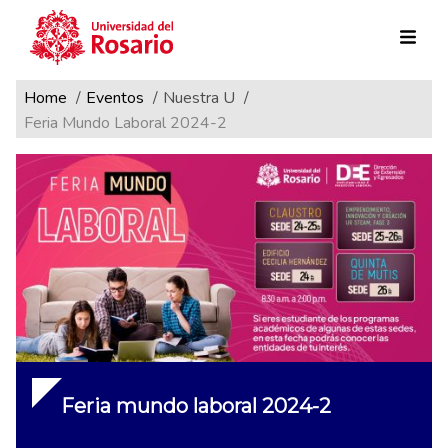
Ruta de navegación
Pasar al contenido principal
Home
Eventos
Nuestra U
Feria Mundo Laboral 2024-2
Feria mundo laboral 2024-2